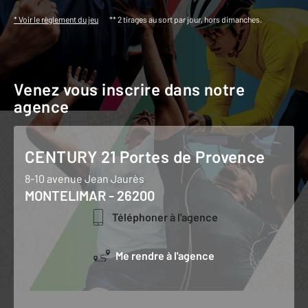
* Voir le règlement du jeu
** 2 tirages au sort par jour, hors dimanches.
Venez vous inscrire dans notre
agence
CENTURY 21 Portes de Provence
8-10 avenue Jean Jaurès
MONTELIMAR - 26200
Téléphoner à l'agence
Me rendre à l'agence