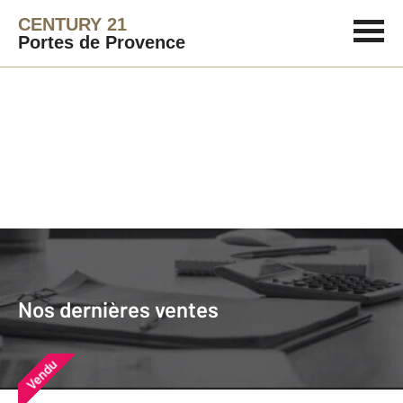
CENTURY 21
Portes de Provence
Agence immobilière
Vendre
Nos dernières ventes
Nos derniers biens vendus près de
Nos dernières ventes
chez vous
Vendu