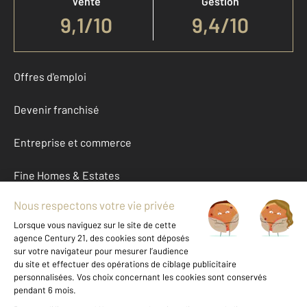
Vente
Gestion
9,1
/
10
9,4/10
Offres d'emploi
Devenir franchisé
Entreprise et commerce
Fine Homes & Estates
À propos
International
Nous contacter