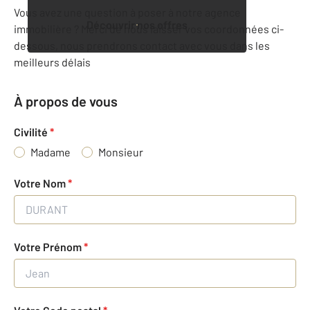
Vous avez une question à poser à notre agence
Découvrir nos offres
immobilière ? Merci de nous laisser vos coordonnées ci-
dessous, nous prendrons contact avec vous dans les
meilleurs délais
À propos de vous
Civilité
*
Madame
Monsieur
Votre Nom
*
Votre Prénom
*