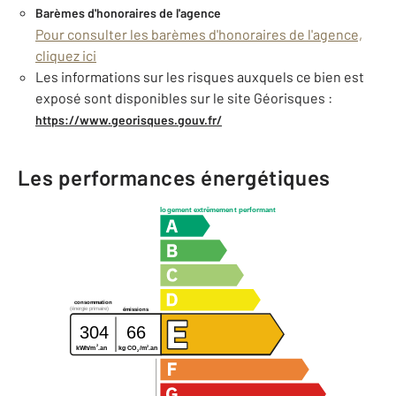
Barèmes d'honoraires de l'agence
Pour consulter les barèmes d'honoraires de l'agence,
cliquez ici
Les informations sur les risques auxquels ce bien est
exposé sont disponibles sur le site Géorisques :
https://www.georisques.gouv.fr/
Les performances énergétiques
logement extrêmement performant
consommation
(énergie primaire)
émissions
304
66
2
2
kg CO
/m
.an
kWh/m
.an
2