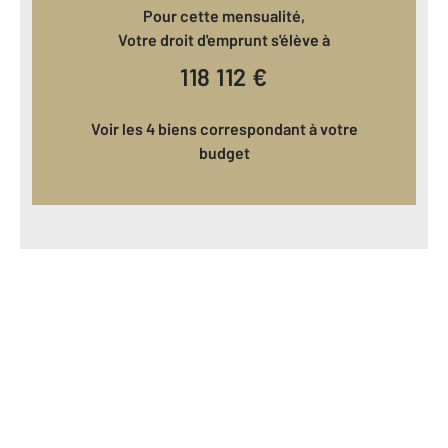
Pour cette mensualité,
Votre droit d'emprunt s'élève à
118 112
€
Voir les 4 biens correspondant à votre
budget