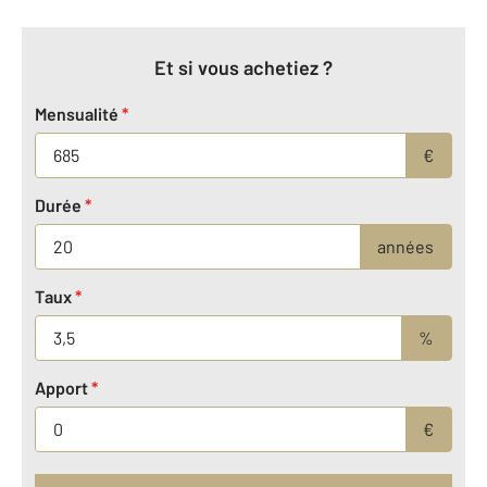
Et si vous achetiez ?
Mensualité
*
€
Durée
*
années
Taux
*
%
Apport
*
€