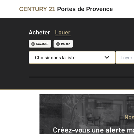
CENTURY 21
Portes de Provence
Acheter
Louer
SAVASSE
Maison
Choisir dans la liste
No
Créez-vous une alerte mail pour être averti quand une annonce est en ligne et consultez la