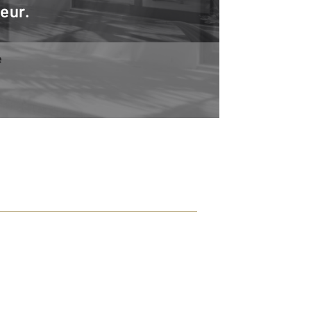
teur.
e