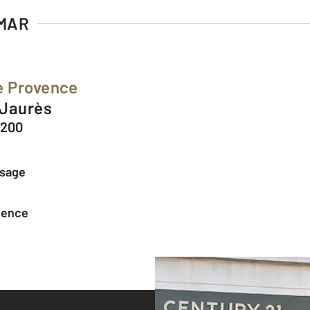
IMAR
e Provence
 Jaurès
6200
ssage
agence