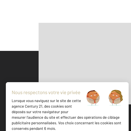
Parlons de vous, parlons biens
500 m
©
Mappy
Votre agence est notée