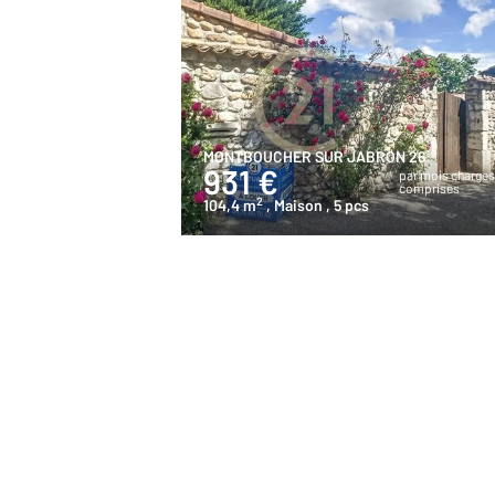
MONTBOUCHER SUR JABRON 26
931 €
par mois charge
comprises
2
104,4 m
, Maison
, 5 pcs