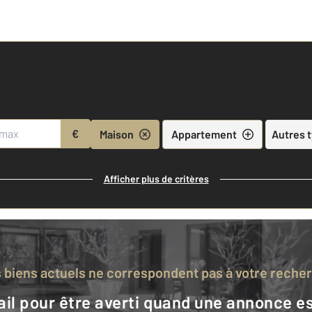
€
Maison
Appartement
Autres 
Afficher plus de critères
s biens actuels ne correspondent pas à votre reche