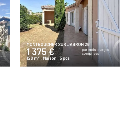
MONTBOUCHER SUR JABRON 26
1 375 €
s
par mois charges
comprises
2
120 m
, Maison
, 5 pcs