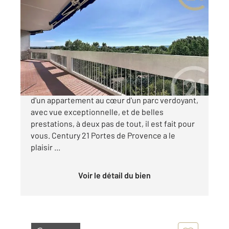
MONTELIMAR 26
2
111,84 m
, 5 pièces
Ref : 5050
Appartement T5 à vendre
188 600 €
Nouvelle présentation, et nouveau prix ! Envie
d'un appartement au cœur d'un parc verdoyant,
avec vue exceptionnelle, et de belles
prestations, à deux pas de tout, il est fait pour
vous. Century 21 Portes de Provence a le
plaisir ...
Voir le détail du bien