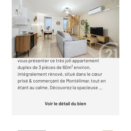
MONTELIMAR 26
2
59,62 m
, 3 pièces
Ref : 4798
Appartement Duplex à vendre
125 000 €
Century 21 Portes de Provence a le privilège de
vous présenter ce très joli appartement
duplex de 3 pièces de 60m² environ,
intégralement rénové, situé dans le cœur
prisé & commerçant de Montélimar, tout en
étant au calme. Découvrez la spacieuse ...
Voir le détail du bien