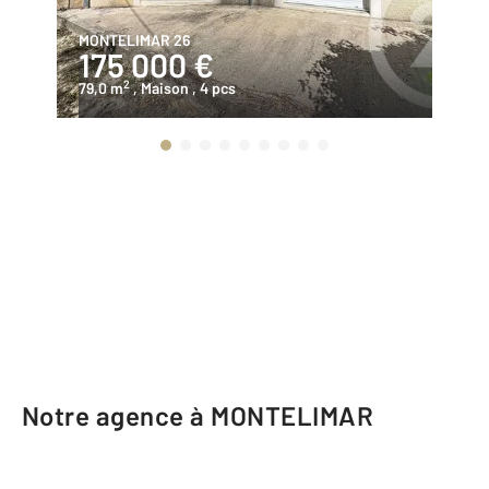
MONTELIMAR 26
MO
175 000 €
9
2
79,0 m
, Maison
, 4 pcs
50
Notre agence à MONTELIMAR