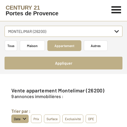
CENTURY 21
Portes de Provence
MONTELIMAR (26200)
Tous
Maison
Appartement
Autres
Appliquer
Vente appartement Montelimar (26200)
9 annonces immobilières :
Trier par :
Date
Prix
Surface
Exclusivité
DPE