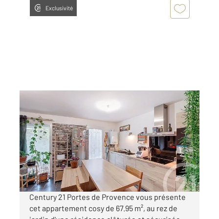
Exclusivité
MONTELIMAR 26
2
67,95 m
, 3 pièces
Ref : 4758
Appartement F3 à vendre
177 000 €
Visiter le site dédié
Century 21 Portes de Provence vous présente
cet appartement cosy de 67.95 m², au rez de