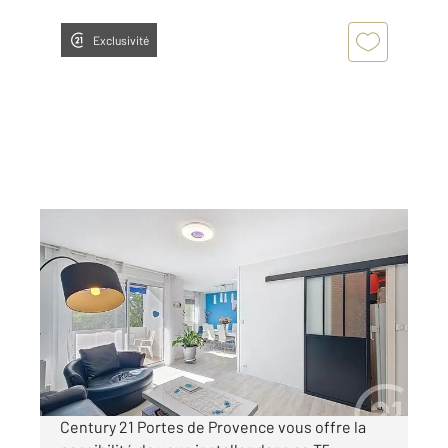
Exclusivité
MONTELIMAR 26
2
107,55 m
, 5 pièces
Ref : 4811
Appartement F5 à vendre
277 000 €
Visiter le site dédié
Century 21 Portes de Provence vous offre la