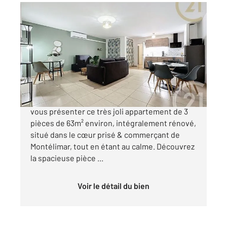
MONTELIMAR 26
2
62,84 m
, 3 pièces
Ref : 4800
Appartement T3 à vendre
131 000 €
Century 21 Portes de Provence a le privilège de
vous présenter ce très joli appartement de 3
pièces de 63m² environ, intégralement rénové,
situé dans le cœur prisé & commerçant de
Montélimar, tout en étant au calme. Découvrez
la spacieuse pièce ...
Voir le détail du bien