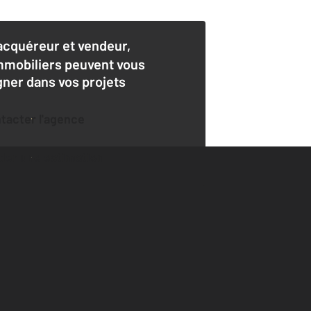
acquéreur et vendeur,
mmobiliers peuvent vous
er dans vos projets
ntacter l'agence
der une estimation