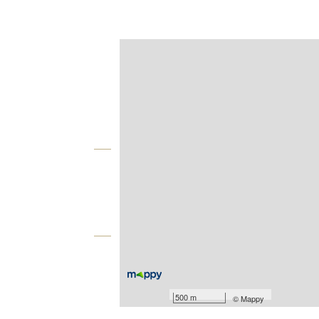
Afficher sur la carte :
Agence
Vue globale
2
Surface totale : 199 m
À savoir
Barèmes d'honoraires de l'agence
Pour consulter les barèmes d'honorair
500 m
©
Mappy