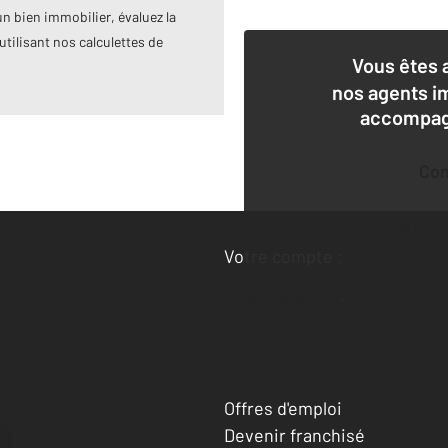
n bien immobilier, évaluez la
utilisant nos calculettes de
Vous êtes 
nos agents i
accompagn
Co
Deman
Votre compte :
Accéder à mon compte
Offres d'emploi
Devenir franchisé