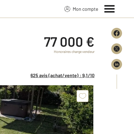
Mon compte
77 000 €
Honoraires charge vendeur
625 avis (achat/vente) : 9,1/10