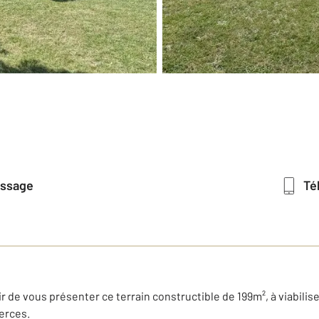
essage
T
r de vous présenter ce terrain constructible de 199m², à viabilis
erces.