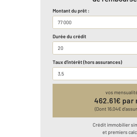
Montant du prêt :
Durée du crédit
Taux d'intérêt (hors assurances)
vos mensualit
462.61
€ par
(Dont
16.04
€ d’assu
Crédit immobilier si
et premiers calc