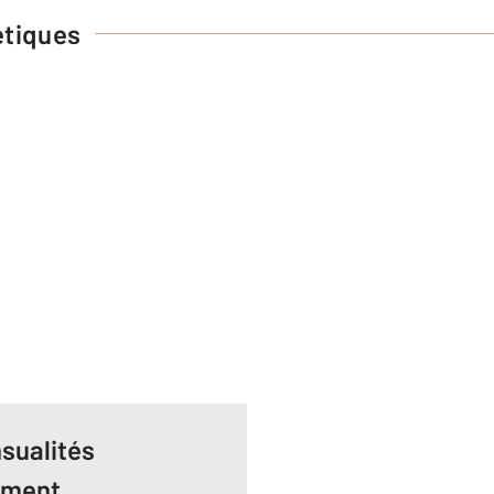
étiques
sualités
ement